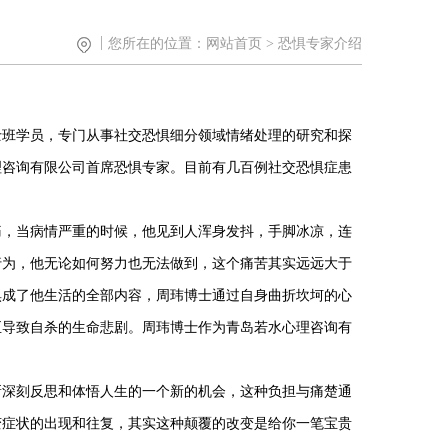
您所在的位置：
网站首页
> 恐惧专家介绍
士班学员，专门从事社交恐惧细分领域情绪处理的研究和探
理咨询有限公司首席恐惧专家。目前有几百例社交恐惧症患
痛，当病情严重的时候，他见到人浑身发抖，手脚冰凉，连
行为，他无论如何努力也无法做到，这个痛苦其实远远大于
惧成了他生活的全部内容，周玮博士通过自身曲折坎坷的心
至导致自杀的生命悲剧。周玮博士作为青岛若水心理咨询有
新深刻反思和体悟人生的一个新的机会，这种负担与痛楚通
变症状的出现和往复，其实这种颠覆的改变是给你一笔宝贵